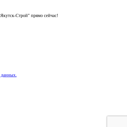
Якутск-Строй" прямо сейчас!
 данных.
риалами в Якутске под ключ. Стройматериалы продажа оптом: