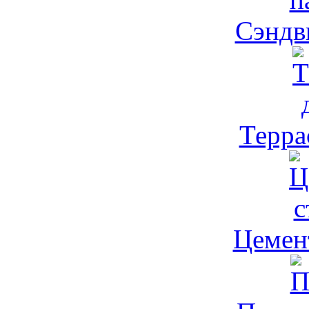
Сэндви
Террас
Цемент