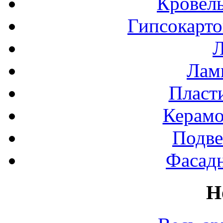
Кровел
Гипсокарт
Л
Лами
Пласт
Керамо
Подве
Фасад
Н