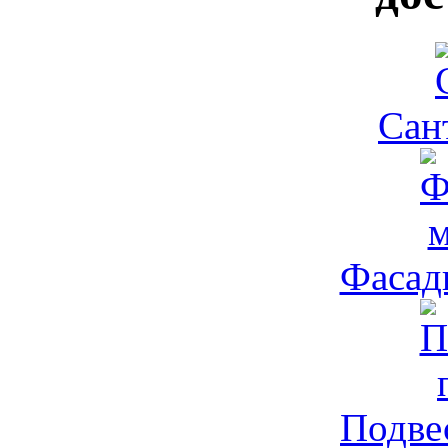
Сант
Фасадн
Подвес