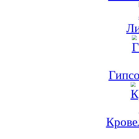
Л
Гипсо
Кровел