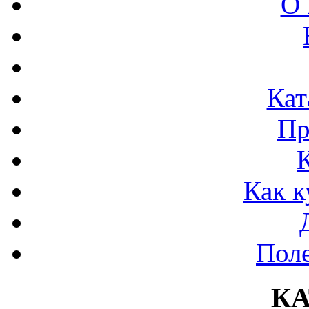
О 
Кат
Пр
Как к
Поле
К