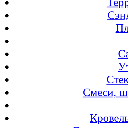
Терр
Сэн
Пл
С
У
Стек
Смеси, ш
Кровел