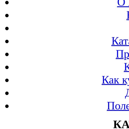
О 
Кат
Пр
Как к
Поле
К