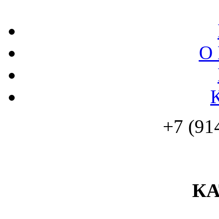
О 
+7 (91
К