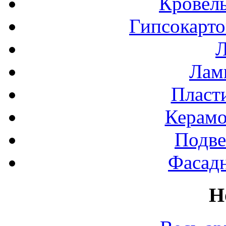
Кровел
Гипсокарт
Л
Лами
Пласт
Керамо
Подве
Фасад
Н