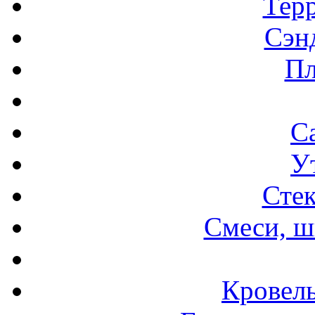
Терр
Сэн
Пл
С
У
Стек
Смеси, ш
Кровел