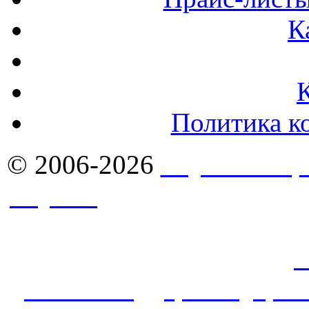
К
Политика к
© 2006-2026
Якутск - Ст
Якутск
. Комплексное сн
стройматериалами в Якут
продажа оптом: фасады,
с
алюкобонд
,
гранит
,
кров