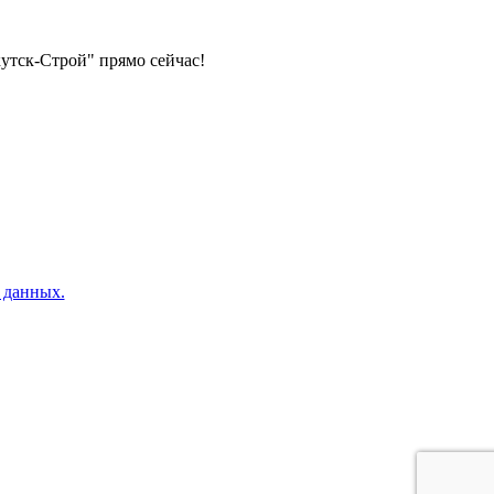
тск-Строй" прямо сейчас!
 данных.
риалами в Якутске под ключ. Стройматериалы продажа оптом: