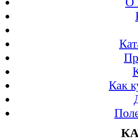
О 
Кат
Пр
Как к
Поле
К