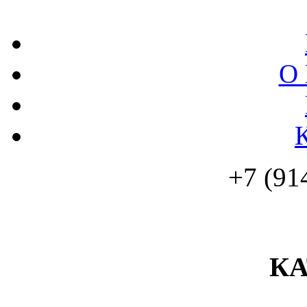
О 
+7 (91
К