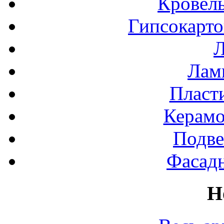
Кровел
Гипсокарт
Л
Лами
Пласт
Керамо
Подве
Фасад
Н