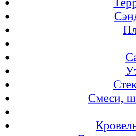
Терр
Сэн
Пл
С
У
Стек
Смеси, ш
Кровел