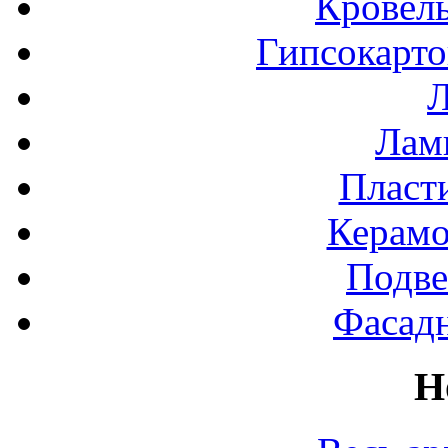
Кровел
Гипсокарт
Л
Лами
Пласт
Керамо
Подве
Фасад
Н