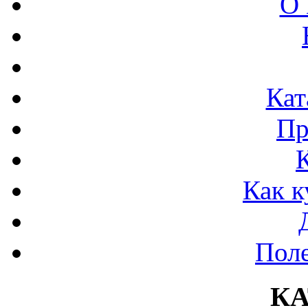
О 
Кат
Пр
Как к
Поле
К