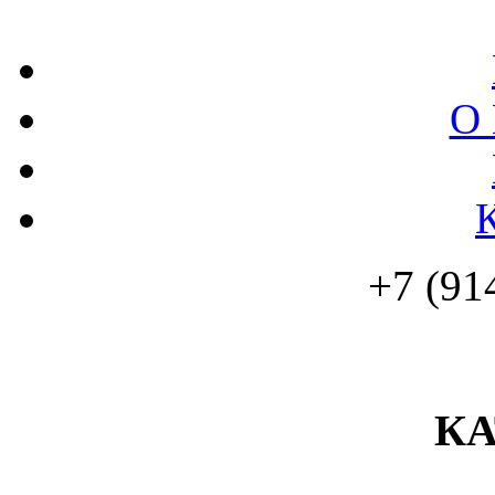
О 
+7 (91
К