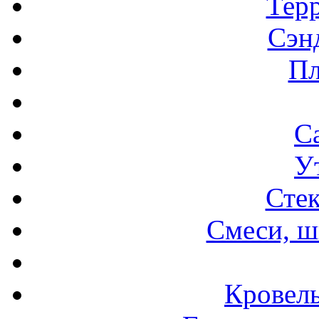
Терр
Сэн
Пл
С
У
Стек
Смеси, ш
Кровел