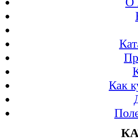
О 
Кат
Пр
Как к
Поле
К