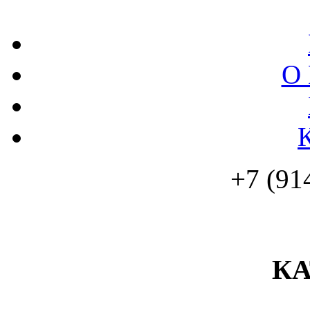
О 
+7 (91
К