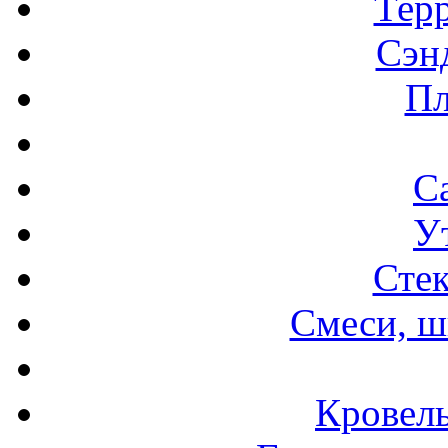
Терр
Сэн
Пл
С
У
Стек
Смеси, ш
Кровел