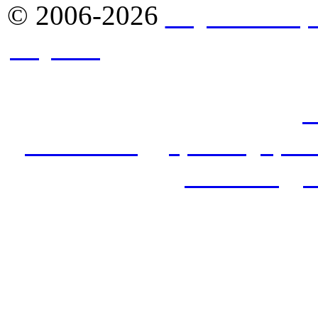
© 2006-2026
Якутск - Ст
Якутск
. Комплексное сн
стройматериалами в Якут
продажа оптом: фасады,
с
алюкобонд
,
гранит
,
кров
потолок
,
у