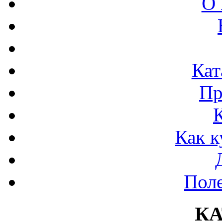
О 
Кат
Пр
Как к
Поле
К