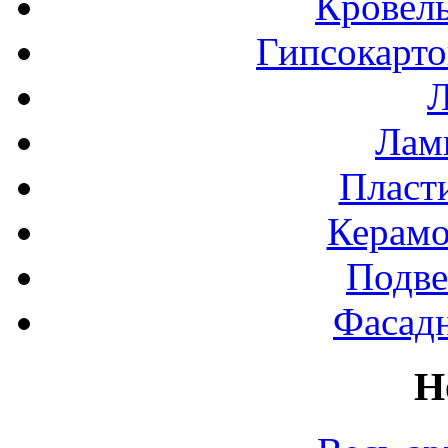
Кровел
Гипсокарт
Л
Лами
Пласт
Керамо
Подве
Фасад
Н