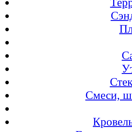
Терр
Сэн
Пл
С
У
Стек
Смеси, ш
Кровел