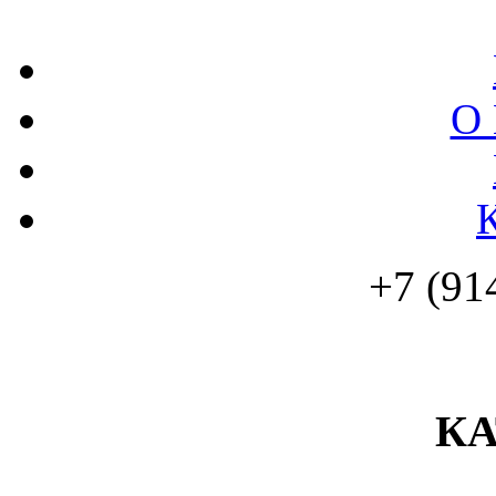
О 
+7 (91
К