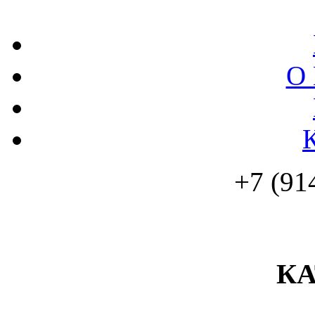
О 
+7 (91
К