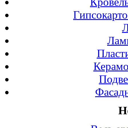
Кровел
Гипсокарт
Л
Лами
Пласт
Керамо
Подве
Фасад
Н