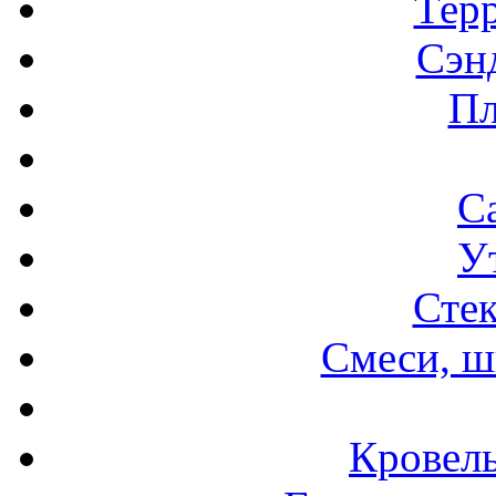
Терр
Сэн
Пл
С
У
Стек
Смеси, ш
Кровел