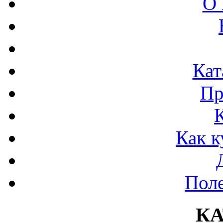
О 
Кат
Пр
Как к
Поле
К