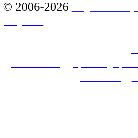
© 2006-2026
Якутск - Ст
Якутск
. Комплексное сн
стройматериалами в Якут
продажа оптом: фасады,
с
алюкобонд
,
гранит
,
кров
потолок
,
у