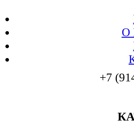
О 
+7 (91
К