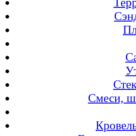
Терр
Сэн
Пл
С
У
Стек
Смеси, ш
Кровел