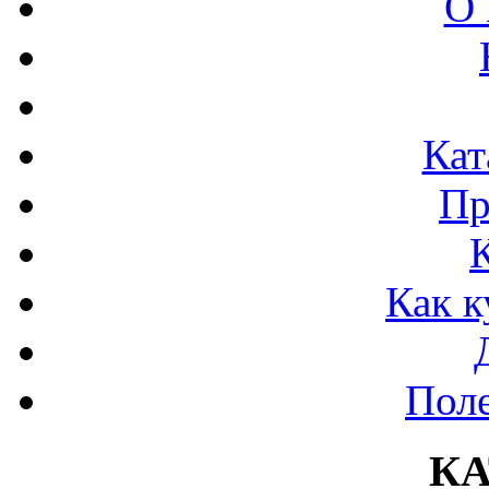
О 
Кат
Пр
Как к
Поле
К