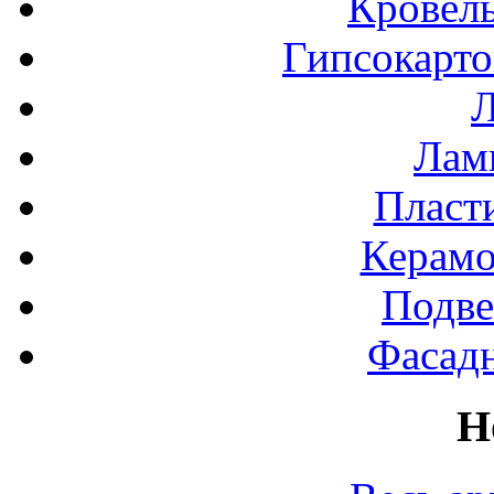
Кровел
Гипсокарт
Л
Лами
Пласт
Керамо
Подве
Фасад
Н