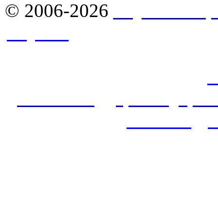
© 2006-2026
Якутск - Ст
Якутск
. Комплексное сн
стройматериалами в Якут
продажа оптом: фасады,
с
алюкобонд
,
гранит
,
кров
потолок
,
у