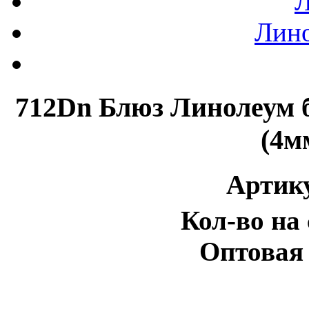
Л
Лин
712Dn Блюз Линолеум б
(4м
Артик
Кол-во на 
Оптовая 