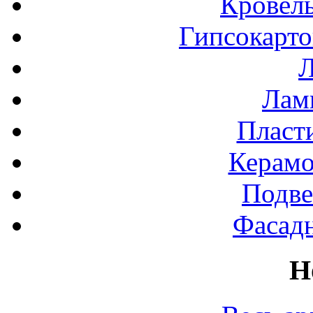
Кровел
Гипсокарт
Л
Лами
Пласт
Керамо
Подве
Фасад
Н