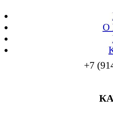
О 
+7 (91
К