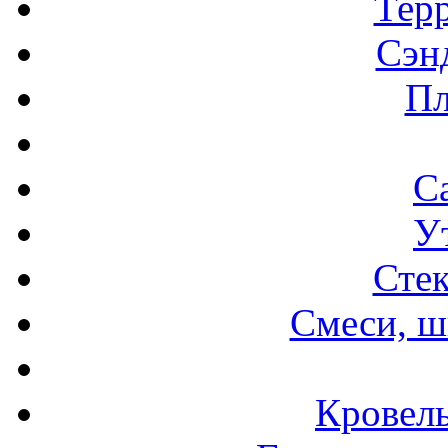
Терр
Сэн
Пл
С
У
Стек
Смеси, ш
Кровел