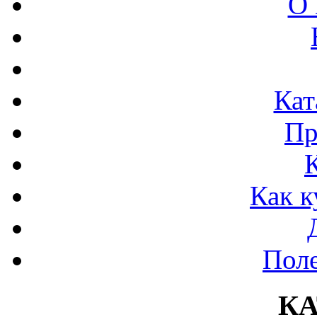
О 
Кат
Пр
Как к
Поле
К