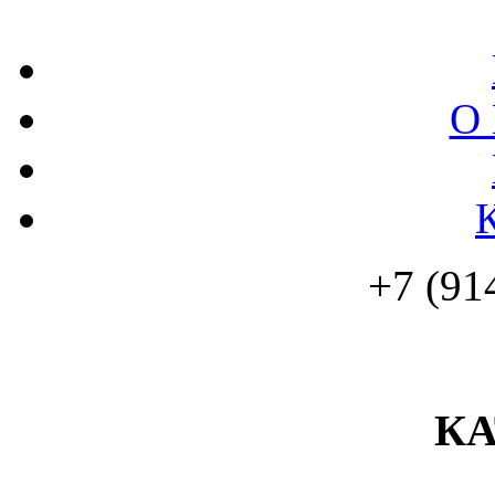
О 
+7 (91
К