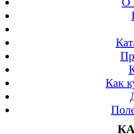
О 
Кат
Пр
Как к
Поле
К