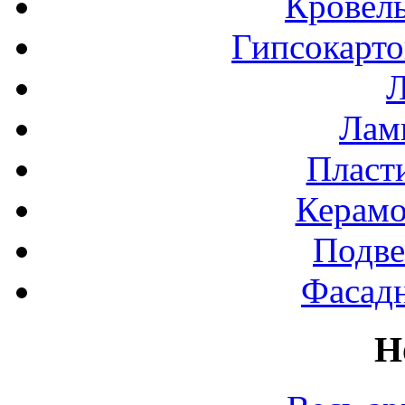
Кровел
Гипсокарт
Л
Лами
Пласт
Керамо
Подве
Фасад
Н