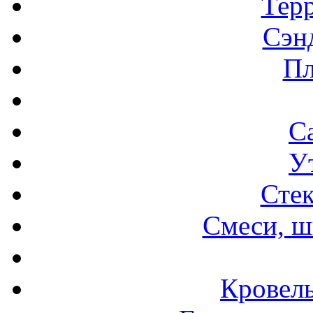
Терр
Сэн
Пл
С
У
Стек
Смеси, ш
Кровел