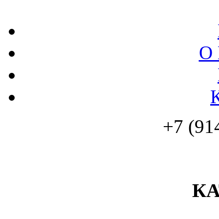
О 
+7 (91
К