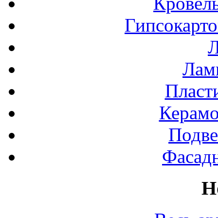
Кровел
Гипсокарт
Л
Лами
Пласт
Керамо
Подве
Фасад
Н