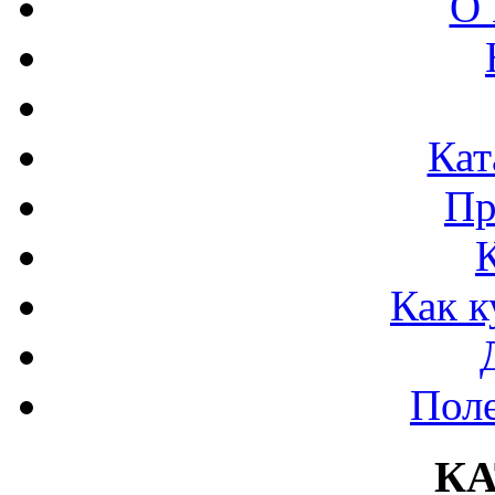
О 
Кат
Пр
Как к
Поле
К