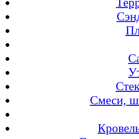
Терр
Сэн
Пл
С
У
Стек
Смеси, ш
Кровел