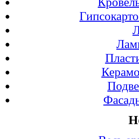
Кровел
Гипсокарт
Л
Лами
Пласт
Керамо
Подве
Фасад
Н