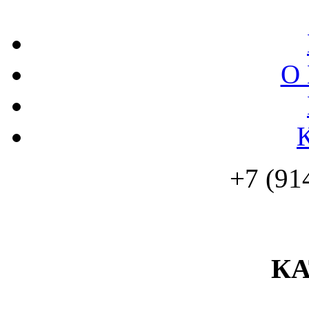
О 
+7 (91
К