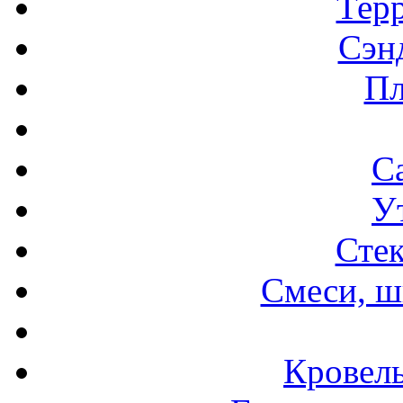
Терр
Сэн
Пл
С
У
Стек
Смеси, ш
Кровел