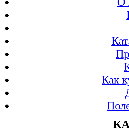
О 
Кат
Пр
Как к
Поле
К