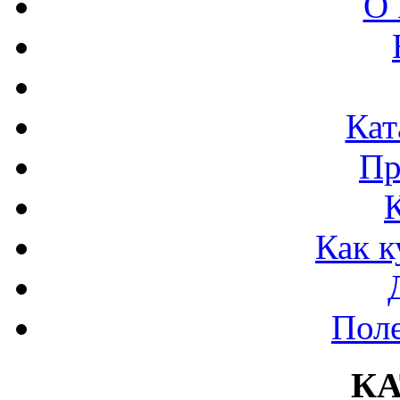
О 
Кат
Пр
Как к
Поле
К