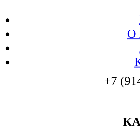
О 
+7 (91
К