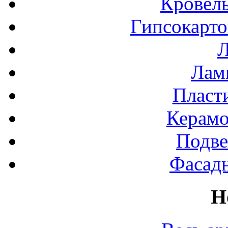
Кровел
Гипсокарт
Л
Лами
Пласт
Керамо
Подве
Фасад
Н