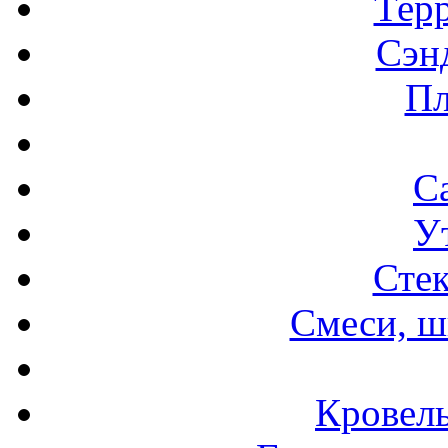
Терр
Сэн
Пл
С
У
Стек
Смеси, ш
Кровел