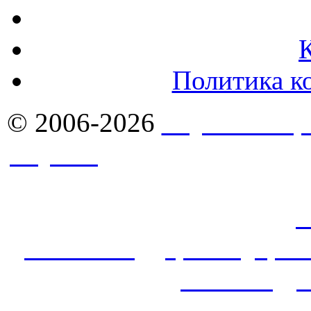
Политика к
© 2006-2026
Якутск - Ст
Якутск
. Комплексное сн
стройматериалами в Якут
продажа оптом: фасады,
с
алюкобонд
,
гранит
,
кров
потолок
,
у