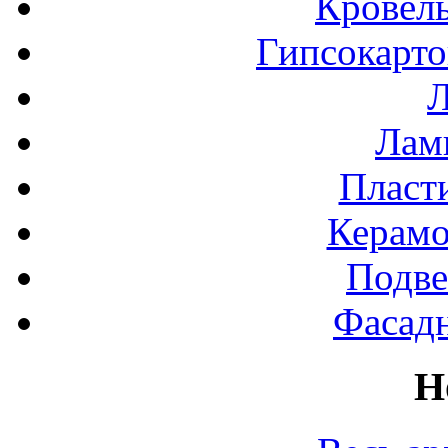
Кровел
Гипсокарт
Л
Лами
Пласт
Керамо
Подве
Фасад
Н