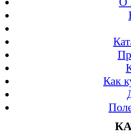
О 
Кат
Пр
Как к
Поле
К