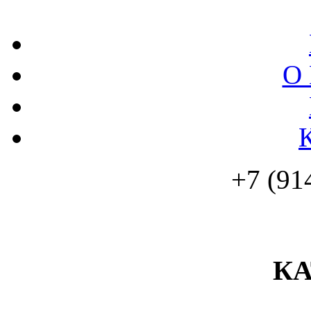
О 
+7 (91
К