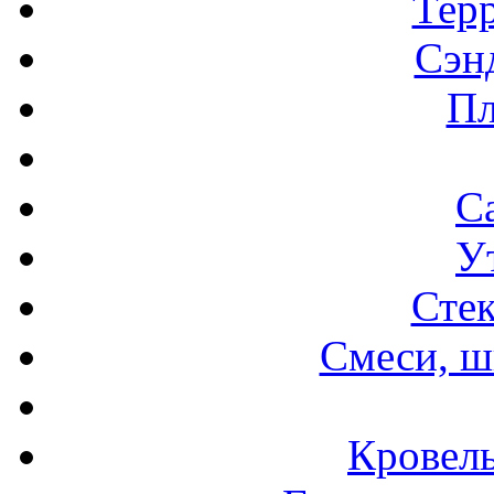
Терр
Сэн
Пл
С
У
Стек
Смеси, ш
Кровел